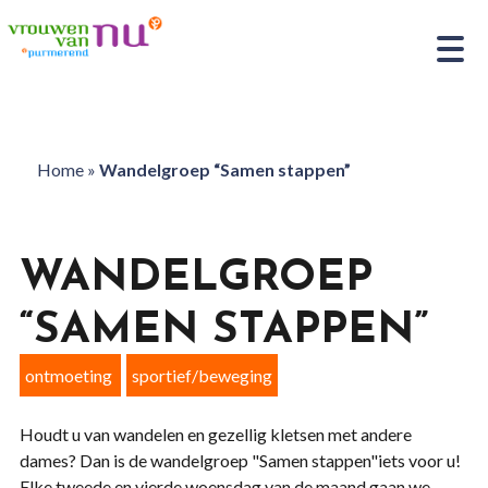
Home
»
Wandelgroep “Samen stappen”
WANDELGROEP
“SAMEN STAPPEN”
ontmoeting
sportief/beweging
Houdt u van wandelen en gezellig kletsen met andere
dames? Dan is de wandelgroep "Samen stappen"iets voor u!
Elke tweede en vierde woensdag van de maand gaan we