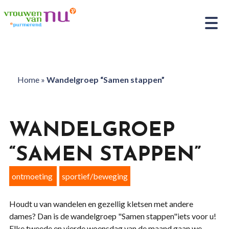
Home
»
Wandelgroep “Samen stappen”
WANDELGROEP
“SAMEN STAPPEN”
ontmoeting
sportief/beweging
Houdt u van wandelen en gezellig kletsen met andere
dames? Dan is de wandelgroep "Samen stappen"iets voor u!
Elke tweede en vierde woensdag van de maand gaan we