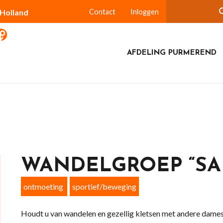
-Holland
Contact
Inloggen
AFDELING PURMEREND
WANDELGROEP “SA
ontmoeting
sportief/beweging
Houdt u van wandelen en gezellig kletsen met andere dame