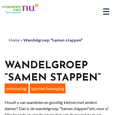
Home
»
Wandelgroep “Samen stappen”
WANDELGROEP
“SAMEN STAPPEN”
ontmoeting
sportief/beweging
Houdt u van wandelen en gezellig kletsen met andere
dames? Dan is de wandelgroep "Samen stappen"iets voor u!
Elke tweede en vierde woensdag van de maand gaan we