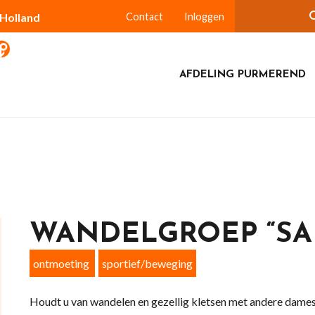
-Holland
Contact
Inloggen
AFDELING PURMEREND
WANDELGROEP “SA
ontmoeting
sportief/beweging
Houdt u van wandelen en gezellig kletsen met andere dame