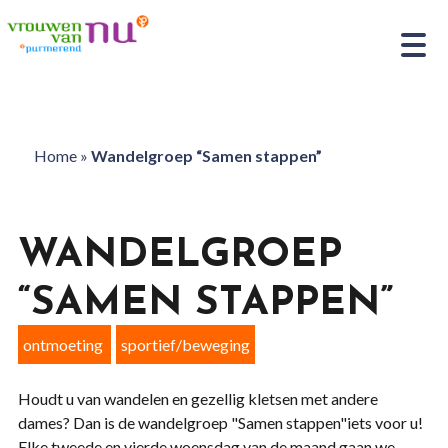
Home
»
Wandelgroep “Samen stappen”
WANDELGROEP
“SAMEN STAPPEN”
ontmoeting
sportief/beweging
Houdt u van wandelen en gezellig kletsen met andere
dames? Dan is de wandelgroep "Samen stappen"iets voor u!
Elke tweede en vierde woensdag van de maand gaan we