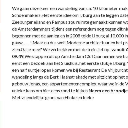
We gaan deze keer een wandeling van ca. 10 kilometer, ma
Schoenmakers.Het eerste idee om IJburg aan te leggen datee
Zeeburger eiland en Pampus zou ruimte gemaakt kunnen wo
de Amsterdammers tijdens een referendum nog tegen dit n
begonnen met de aanleg en in 2008 telde IJburg al 10.000 in
gauw ……! Maar nu dus wel! Moderne architectuur en het pr
zien.Ga je mee? We vertrekken met de trein, let op:
vanuit 
09.49.
We stappen uit op Amsterdam CS. Daar nemen we tra
eerst een bezoek aan het Sluishuis, het eerste stukje IJburg.
een half uurtje lopen komen we bij Restaurant De Vrijburcht
wandeling langs de Bert Haanstrakade met uitzicht op het
gebouw Jonas, een appartementencomplex, waar we in de V
unieke kans om hier eens rond te kijken.
Neem een broodje, 
Met vriendelijke groet van Hinke en Ineke