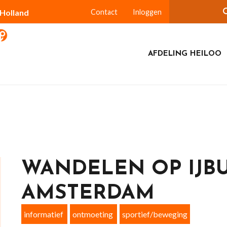
-Holland
Contact
Inloggen
AFDELING HEILOO
WANDELEN OP IJBU
AMSTERDAM
informatief
ontmoeting
sportief/beweging