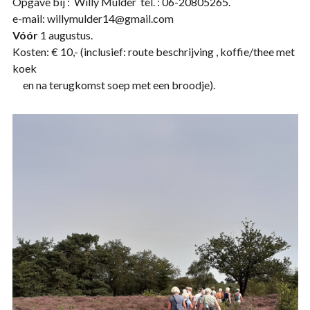
Opgave bij : Willy Mulder tel. : 06-20805265.
e-mail: willymulder14@gmail.com
Vóór
1 augustus.
Kosten: € 10,- (inclusief: route beschrijving , koffie/thee met
koek
en na terugkomst soep met een broodje).