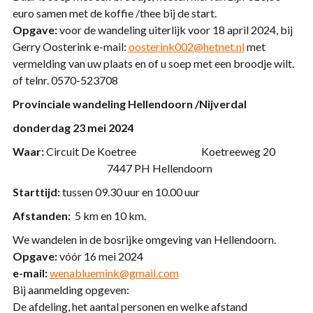
euro samen met de koffie /thee bij de start.
Opgave:
voor de wandeling uiterlijk voor 18 april 2024, bij
Gerry Oosterink e-mail:
oosterink002@hetnet.nl
met
vermelding van uw plaats en of u soep met een broodje wilt.
of telnr. 0570-523708
Provinciale wandeling Hellendoorn /Nijverdal
donderdag 23 mei 2024
Waar:
Circuit De Koetree Koetreeweg 20
7447 PH Hellendoorn
Starttijd:
tussen 09.30 uur en 10.00 uur
Afstanden:
5 km en 10 km.
We wandelen in de bosrijke omgeving van Hellendoorn.
Opgave:
vóór 16 mei 2024
e-mail:
wenabluemink@gmail.com
Bij aanmelding opgeven:
De afdeling, het aantal personen en welke afstand