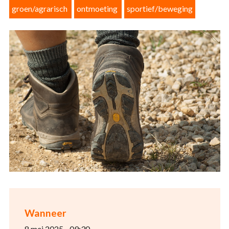
groen/agrarisch
ontmoeting
sportief/beweging
Wanneer
8 mei 2025 - 09:30