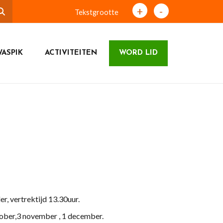
+
-
Tekstgrootte
ASPIK
ACTIVITEITEN
WORD LID
r, vertrektijd 13.30uur.
oktober,3 november , 1 december.