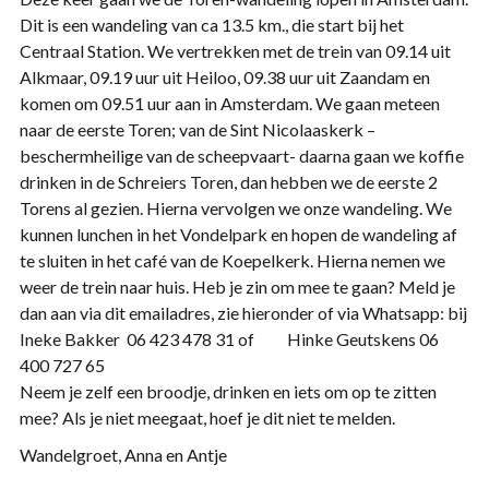
Dit is een wandeling van ca 13.5 km., die start bij het
Centraal Station. We vertrekken met de trein van 09.14 uit
Alkmaar, 09.19 uur uit Heiloo, 09.38 uur uit Zaandam en
komen om 09.51 uur aan in Amsterdam. We gaan meteen
naar de eerste Toren; van de Sint Nicolaaskerk –
beschermheilige van de scheepvaart- daarna gaan we koffie
drinken in de Schreiers Toren, dan hebben we de eerste 2
Torens al gezien. Hierna vervolgen we onze wandeling. We
kunnen lunchen in het Vondelpark en hopen de wandeling af
te sluiten in het café van de Koepelkerk. Hierna nemen we
weer de trein naar huis. Heb je zin om mee te gaan? Meld je
dan aan via dit emailadres, zie hieronder of via Whatsapp: bij
Ineke Bakker 06 423 478 31 of Hinke Geutskens 06
400 727 65
Neem je zelf een broodje, drinken en iets om op te zitten
mee? Als je niet meegaat, hoef je dit niet te melden.
Wandelgroet, Anna en Antje