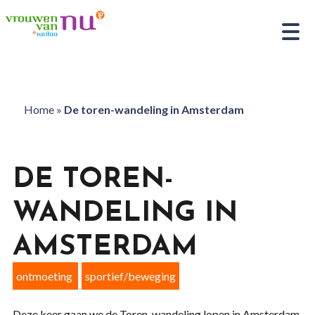
Home
»
De toren-wandeling in Amsterdam
DE TOREN-
WANDELING IN
AMSTERDAM
ontmoeting
sportief/beweging
Deze keer gaan we de Toren-wandeling lopen in Amsterdam.