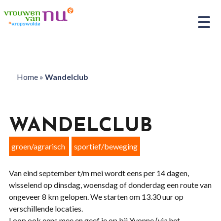
Home
»
Wandelclub
WANDELCLUB
groen/agrarisch
sportief/beweging
Van eind september t/m mei wordt eens per 14 dagen,
wisselend op dinsdag, woensdag of donderdag een route van
ongeveer 8 km gelopen. We starten om 13.30 uur op
verschillende locaties.
Loop ook eens mee en geef je op bij Yvonne (via het