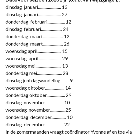
dinsdag januari......................... 13
dinsdag januari......................... 27
donderdag februari................... 12
dinsdag februari....................... 24
donderdag maart...................... 12
donderdag maart...................... 26
woensdag april.......................... 15
woensdag april......................... 29
woensdag mei............................ 13
donderdag mei........................... 28
dinsdag juni dagwandeling....... ..9
woensdag oktober..................... 14
donderdag oktober.................... 29
dinsdag november.................... 10
woensdag november................ 25
donderdag december................ 10
dinsdag december.................... 22
In de zomermaanden vraagt coördinator Yvonne af en toe via