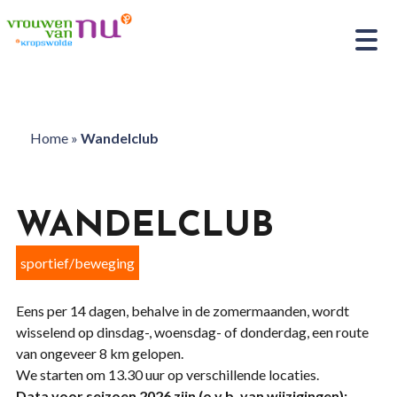
Home
»
Wandelclub
WANDELCLUB
sportief/beweging
Eens per 14 dagen, behalve in de zomermaanden, wordt
wisselend op dinsdag-, woensdag- of donderdag, een route
van ongeveer 8 km gelopen.
We starten om 13.30 uur op verschillende locaties.
Data voor seizoen 2026 zijn (o.v.b. van wijzigingen):