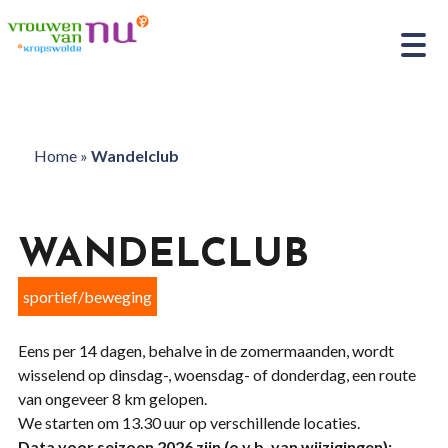
Home
»
Wandelclub
WANDELCLUB
sportief/beweging
Eens per 14 dagen, behalve in de zomermaanden, wordt
wisselend op dinsdag-, woensdag- of donderdag, een route
van ongeveer 8 km gelopen.
We starten om 13.30 uur op verschillende locaties.
Data voor seizoen 2026 zijn (o.v.b. van wijzigingen):