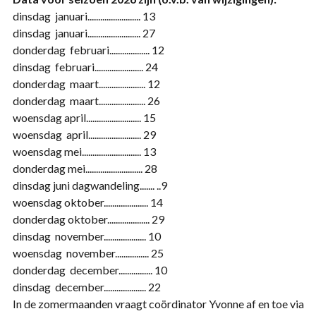
dinsdag januari......................... 13
dinsdag januari......................... 27
donderdag februari................... 12
dinsdag februari....................... 24
donderdag maart...................... 12
donderdag maart...................... 26
woensdag april.......................... 15
woensdag april......................... 29
woensdag mei............................ 13
donderdag mei........................... 28
dinsdag juni dagwandeling....... ..9
woensdag oktober..................... 14
donderdag oktober.................... 29
dinsdag november.................... 10
woensdag november................ 25
donderdag december................ 10
dinsdag december.................... 22
In de zomermaanden vraagt coördinator Yvonne af en toe via