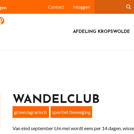
gen
Contact
Inloggen
AFDELING KROPSWOLDE
WANDELCLUB
groen/agrarisch
sportief/beweging
Van eind september t/m mei wordt eens per 14 dagen, wiss