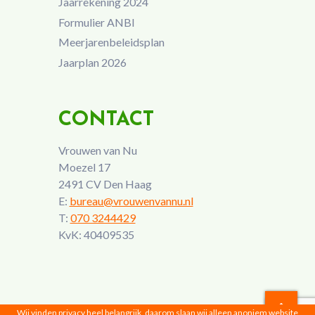
Jaarrekening 2024
Formulier ANBI
Meerjarenbeleidsplan
Jaarplan 2026
CONTACT
Vrouwen van Nu
Moezel 17
2491 CV Den Haag
E:
bureau@vrouwenvannu.nl
T:
070 3244429
KvK: 40409535
Wij vinden privacy heel belangrijk, daarom slaan wij alleen anoniem website