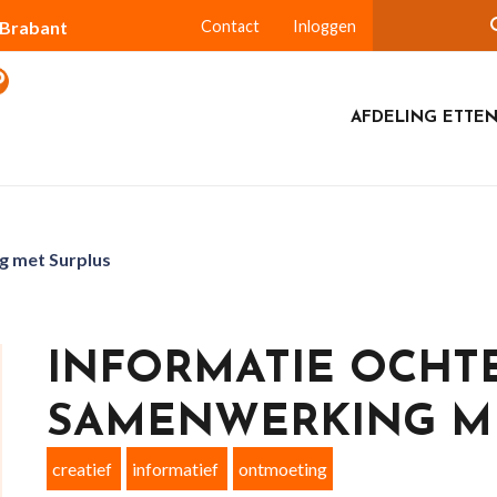
-Brabant
Contact
Inloggen
AFDELING ETTEN
g met Surplus
INFORMATIE OCHT
SAMENWERKING M
creatief
informatief
ontmoeting