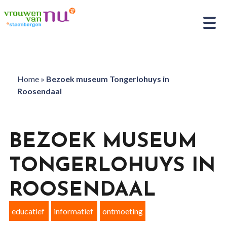
Home
»
Bezoek museum Tongerlohuys in
Roosendaal
BEZOEK MUSEUM
TONGERLOHUYS IN
ROOSENDAAL
educatief
informatief
ontmoeting