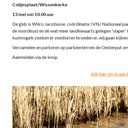
Colijnsplaat/Wissenkerke
13 mei om 10.00 uur
De gids is Wilco Jacobusse, coördinator IVN/ Nationaal par
de noordkust en de wat meer landinwaarts gelegen 'slaper' l
kustvogels zoeken er voedsel en broeden er, wij gaan kijke
Verzamelen en parkeren op parkeerterrein de Oesterput om 
Aanmelden via de knop.
klik hier om je aan