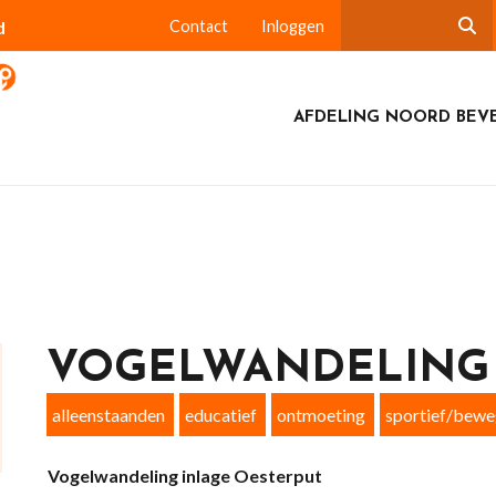
d
Contact
Inloggen
AFDELING NOORD BEV
VOGELWANDELING
alleenstaanden
educatief
ontmoeting
sportief/bewe
Vogelwandeling inlage Oesterput