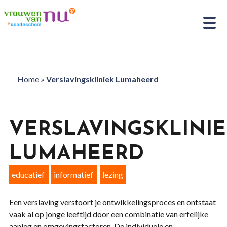
Home
»
Verslavingskliniek Lumaheerd
VERSLAVINGSKLINI
LUMAHEERD
educatief
informatief
lezing
Een verslaving verstoort je ontwikkelingsproces en ontstaat
vaak al op jonge leeftijd door een combinatie van erfelijke
aanleg en omgevingsfactoren. De individuele en