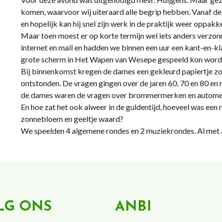
komen, waarvoor wij uiteraard alle begrip hebben. Vanaf dez
en hopelijk kan hij snel zijn werk in de praktijk weer oppakk
Maar toen moest er op korte termijn wel iets anders verzon
internet en mail en hadden we binnen een uur een kant-en-kla
grote scherm in Het Wapen van Wesepe gespeeld kon word
Bij binnenkomst kregen de dames een gekleurd papiertje zo
ontstonden. De vragen gingen over de jaren 60, 70 en 80 en ri
de dames waren de vragen over brommermerken en autome
En hoe zat het ook alweer in de guldentijd, hoeveel was een r
zonnebloem en geeltje waard?
We speelden 4 algemene rondes en 2 muziekrondes. Al met al
LG ONS
ANBI