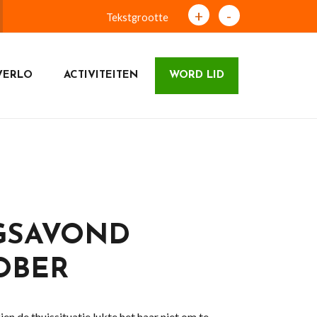
+
-
Tekstgrootte
VERLO
ACTIVITEITEN
WORD LID
GSAVOND
OBER
 de thuissituatie lukte het haar niet om te