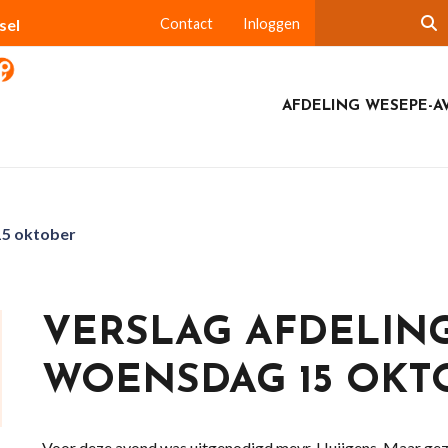
sel
Contact
Inloggen
AFDELING WESEPE-A
15 oktober
VERSLAG AFDELIN
WOENSDAG 15 OKT
Voor deze avond was uitgenodigd mevr. Huijgens. Maar gezien