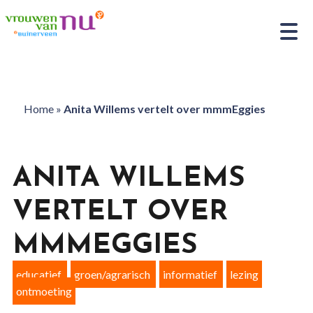
Home
»
Anita Willems vertelt over mmmEggies
ANITA WILLEMS
VERTELT OVER
MMMEGGIES
educatief
groen/agrarisch
informatief
lezing
ontmoeting