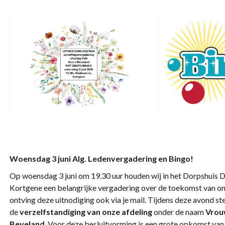
Woensdag 3 juni Alg. Ledenvergadering en Bingo!
Op woensdag 3 juni om 19.30 uur houden wij in het Dorpshuis D
Kortgene een belangrijke vergadering over de toekomst van onz
ontving deze uitnodiging ook via je mail. Tijdens deze avond 
de
verzelfstandiging van onze afdeling
onder de naam
Vrou
Beveland
. Voor deze besluitvorming is een grote opkomst van