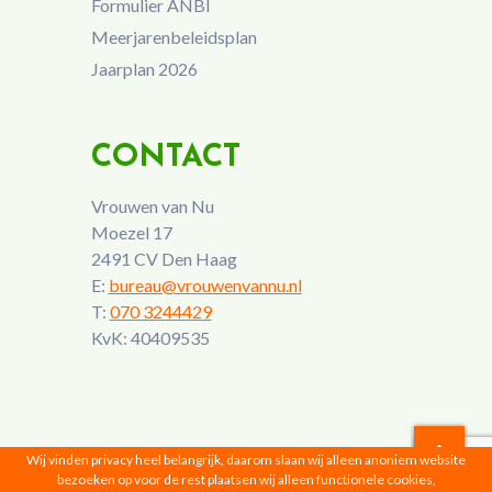
Formulier ANBI
Meerjarenbeleidsplan
Jaarplan 2026
CONTACT
Vrouwen van Nu
Moezel 17
2491 CV Den Haag
E:
bureau@vrouwenvannu.nl
T:
070 3244429
KvK: 40409535
Wij vinden privacy heel belangrijk, daarom slaan wij alleen anoniem website
bezoeken op voor de rest plaatsen wij alleen functionele cookies,
Vrouwen van Nu © 2026 |
Privacyverklaring