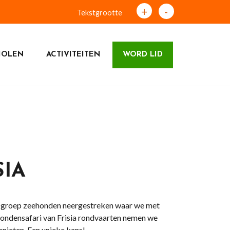
+
-
Tekstgrootte
HOLEN
ACTIVITEITEN
WORD LID
SIA
e groep zeehonden neergestreken waar we met
ehondensafari van Frisia rondvaarten nemen we
genieten. Een unieke kans!