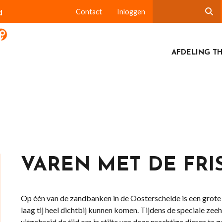
d
Contact
Inloggen
AFDELING T
VAREN MET DE FRI
Op één van de zandbanken in de Oosterschelde is een grot
laag tij heel dichtbij kunnen komen. Tijdens de speciale ze
uitgebreid de tijd om in stilte van deze prachtige dieren te 