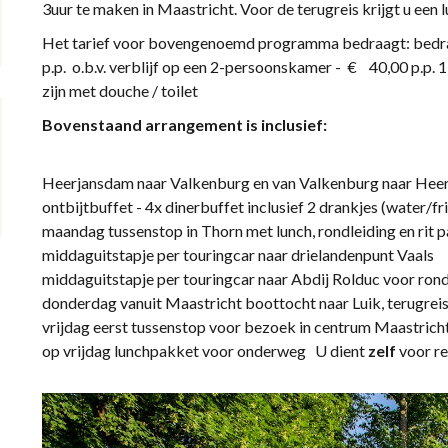
3uur te maken in Maastricht. Voor de terugreis krijgt u ee
Het tarief voor bovengenoemd program
p.p. o.b.v. verblijf op een 2-persoonskamer - € 40,
zijn met douche / toilet
Bovenstaand arrangement is inclusief:
Heerjansdam naar Valkenburg en van Valkenburg naa
ontbijtbuffet - 4x dinerbuffet inclusief 2 drankjes (wa
maandag tussenstop in Thorn met lunch, rondleiding
middaguitstapje per touringcar naar driel
middaguitstapje per touringcar naar Abdij Rolduc voo
donderdag vanuit Maastricht boottocht naar L
vrijdag eerst tussenstop voor bezoek in centrum Maas
op vrijdag lunchpakket voor onderweg U dient
zelf
voor re