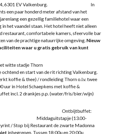
44, 6301 EV Valkenburg
.
In
chts een paar honderd meter afstand van het
l jarenlang een gezellig familiehotel waar een
n het vaandel staan. Het hotel heeft niet alleen
d restaurant, comfortabele kamers, sfeervolle bar
ten van de prachtige natuurrijke omgeving.
Nieuw
liteiten waar u gratis gebruik van kunt
enstop in het witte stadje Thorn
ochtend en start van de rit richting Valkenburg.
kt koffie & thee) / rondleiding Thorn o.l.v. twee
00 uur in Hotel Schaepkens met koffie &
fet incl. 2 drankjes p.p. (water/fris/bier/wijn)
denpunt Vaals Ontbijtbuffet:
 besteden Middaguitstapje (13.00-
byrint / Stop bij Restaurant de zwarte Madonna
niet
inbegrepen. Tussen 18:00u en 20:00u