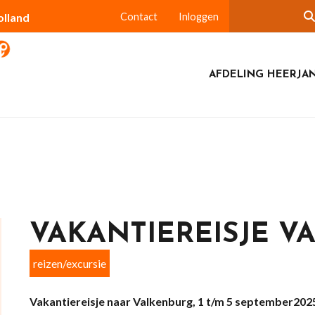
olland
Contact
Inloggen
AFDELING HEERJA
VAKANTIEREISJE V
reizen/excursie
Vakantiereisje naar Valkenburg, 1 t/m 5 september202