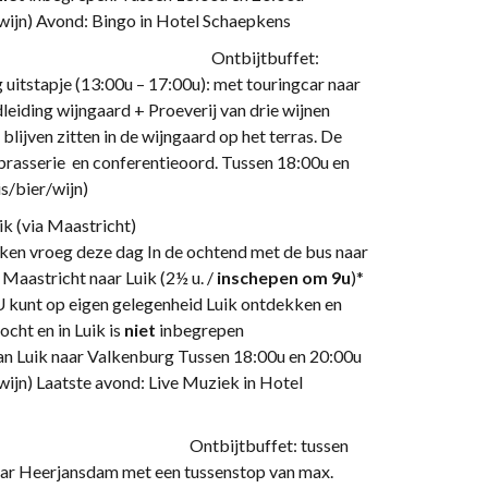
bier/wijn) Avond: Bingo in Hotel Schaepkens
dij Rolduc Ontbijtbuffet:
uitstapje (13:00u – 17:00u): met touringcar naar
eiding wijngaard + Proeverij van drie wijnen
 blijven zitten in de wijngaard op het terras. De
brasserie en conferentieoord. Tussen 18:00u en
ris/bier/wijn)
cht naar Luik (via Maastricht)
ken vroeg deze dag In de ochtend met de bus naar
Maastricht naar Luik (2½ u. /
inschepen om 9u
)*
 kunt op eigen gelegenheid Luik ontdekken en
 en in Luik is
niet
inbegrepen
an Luik naar Valkenburg Tussen 18:00u en 20:00u
/wijn) Laatste avond: Live Muziek in Hotel
ansdam Ontbijtbuffet: tussen
naar Heerjansdam met een tussenstop van max.