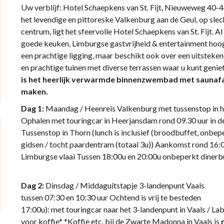
Uw verblijf: Hotel Schaepkens van St. Fijt, Nieuweweg 40-
het levendige en pittoreske Valkenburg aan de Geul, op sle
centrum, ligt het sfeervolle Hotel Schaepkens van St. Fijt. A
goede keuken, Limburgse gastvrijheid & entertainment hoog i
een prachtige ligging, maar beschikt ook over een uitsteken
en prachtige tuinen met diverse terrassen waar u kunt genie
is het heerlijk verwarmde binnenzwembad met saunafaci
maken.
Dag 1:
Maandag / Heenreis Valkenburg met tuss
Ophalen met touringcar in Heerjansdam rond 09.30 uur in de 
Tussenstop in Thorn (lunch is inclusief (broodbuffet, onbeper
gidsen / tocht paardentram (totaal 3u)) Aankomst rond 16:
Limburgse vlaai Tussen 18:00u en 20:00u onbeperkt dinerbuf
Dag 2:
Dinsdag / Middaguitstapje 3-lan
tussen 07:30 en 10:30 uur Ochtend is vrij te
17:00u): met touringcar naar het 3-landenpunt in Vaals / La
voor koffie* *Koffie etc. bij de Zwarte Madonna in Vaals is