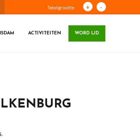
+
-
Tekstgrootte
NSDAM
ACTIVITEITEN
WORD LID
ALKENBURG
5.