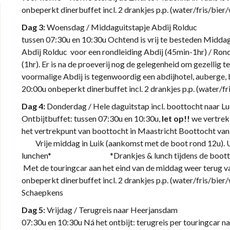
onbeperkt dinerbuffet incl. 2 drankjes p.p. (water/fris/
Dag 3:
Woensdag / Middaguitstapje Ab
tussen 07:30u en 10:30u Ochtend is vrij te besteden Middag 
Abdij Rolduc voor een rondleiding Abdij (45min-1hr) / Rondl
(1hr). Er is na de proeverij nog de gelegenheid om gezellig te
voormalige Abdij is tegenwoordig een abdijhotel, auberge, 
20:00u onbeperkt dinerbuffet incl. 2 drankjes p.p. (water/f
Dag 4:
Donderdag / Hele daguitstap incl. bootto
Ontbijtbuffet: tussen 07:30u en 10:30u,
let op!!
we vertrek
het vertrekpunt van boottocht in Maastricht Boottocht van 
Vrije middag in Luik (aankomst met de boot rond 12u). U
lunchen* *Drankjes & lunch tijdens de boottocht
Met de touringcar aan het eind van de middag weer terug v
onbeperkt dinerbuffet incl. 2 drankjes p.p. (water/fris/bier
Schaepkens
Dag 5:
Vrijdag / Terugreis naar Heerj
07:30u en 10:30u Ná het ontbijt: terugreis per touringcar 