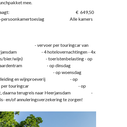
n lunchpakket mee.
ma bedraagt: bedraagt: € 649,50
00 p.p. 1-persoonkamertoeslag Alle kamers
- vervoer per touringcar van
r Heerjansdam - 4 hotelovernachtingen - 4x
ter/fris/bier/wijn) - toeristenbelasting - op
 en rit paardentram - op dinsdag
andenpunt Vaals - op woensdag
r rondleiding en wijnproeverij - op
uik, terugreis per touringcar - op
tricht, daarna terugreis naar Heerjansdam -
is- en/of annuleringsverzekering te zorgen!