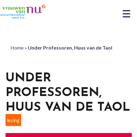
Home
»
Under Professoren, Huus van de Taol
UNDER
PROFESSOREN,
HUUS VAN DE TAOL
lezing