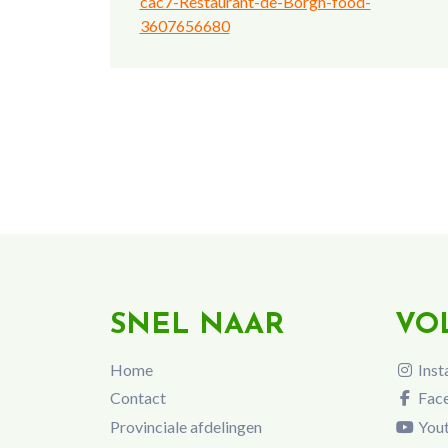
cac7-Restaurant-de-Borgh-food-
3607656680
SNEL NAAR
VO
Home
Inst
Contact
Fac
Provinciale afdelingen
You