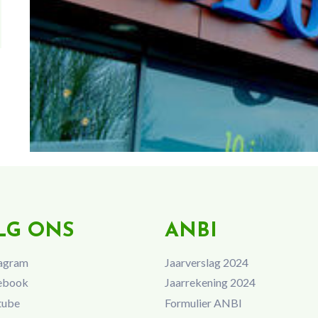
LG ONS
ANBI
agram
Jaarverslag 2024
ebook
Jaarrekening 2024
tube
Formulier ANBI