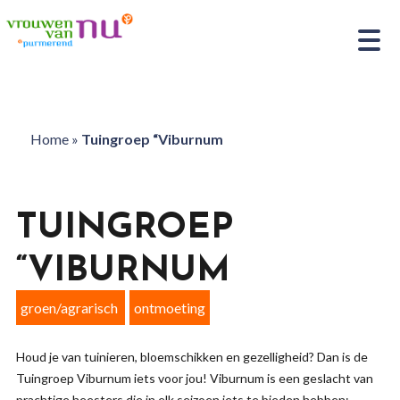
Home
»
Tuingroep “Viburnum
TUINGROEP
“VIBURNUM
groen/agrarisch
ontmoeting
Houd je van tuinieren, bloemschikken en gezelligheid? Dan is de
Tuingroep Viburnum iets voor jou! Viburnum is een geslacht van
prachtige heesters die in elk seizoen iets te bieden hebben: