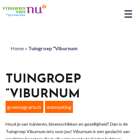
Home
»
Tuingroep “Viburnum
TUINGROEP
“VIBURNUM
groen/agrarisch
ontmoeting
Houd je van tuinieren, bloemschikken en gezelligheid? Dan is de
Tuingroep Viburnum iets voor jou! Viburnum is een geslacht van
prachtige heesters die in elk seizoen iets te bieden hebben: