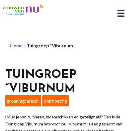
Home
»
Tuingroep “Viburnum
TUINGROEP
“VIBURNUM
groen/agrarisch
ontmoeting
Houd je van tuinieren, bloemschikken en gezelligheid? Dan is de
Tuingroep Viburnum iets voor jou! Viburnum is een geslacht van
prachtige heesters die in elk seizoen iets te bieden hebben: