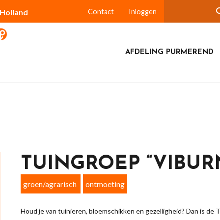
-Holland
Contact
Inloggen
AFDELING PURMEREND
TUINGROEP “VIBU
groen/agrarisch
ontmoeting
Houd je van tuinieren, bloemschikken en gezelligheid? Dan is de 