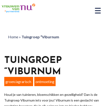
Home
»
Tuingroep “Viburnum
TUINGROEP
“VIBURNUM
groen/agrarisch
ontmoeting
Houd je van tuinieren, bloemschikken en gezelligheid? Dan is de
Tuingroep Viburnum iets voor jou! Viburnum is een geslacht van
prachtige heesters die in elk seizoen iets te bieden hebben: