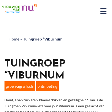
Home
»
Tuingroep “Viburnum
TUINGROEP
“VIBURNUM
groen/agrarisch
ontmoeting
Houd je van tuinieren, bloemschikken en gezelligheid? Dan is de
Tuingroep Viburnum iets voor jou! Viburnum is een geslacht van
prachtige heesters die in elk seizoen iets te bieden hebben: