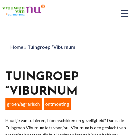
Home
»
Tuingroep “Viburnum
TUINGROEP
“VIBURNUM
groen/agrarisch
ontmoeting
Houd je van tuinieren, bloemschikken en gezelligheid? Dan is de
Tuingroep Viburnum iets voor jou! Viburnum is een geslacht van
prachtige heesters die in elk seizoen iets te bieden hebben: