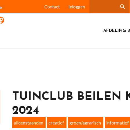
e
Contact
Inloggen
AFDELING B
TUINCLUB BEILEN 
2024
alleenstaanden
creatief
groen/agrarisch
informatief