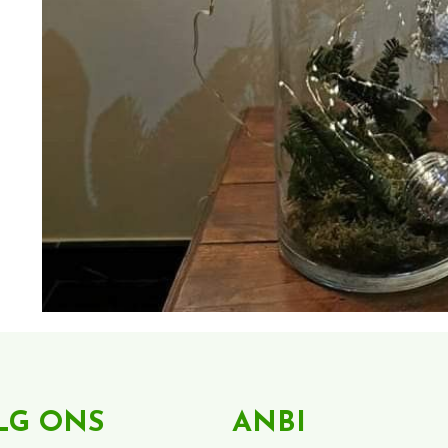
LG ONS
ANBI