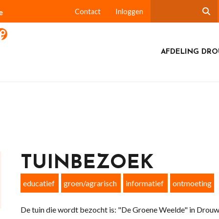
e
Contact
Inloggen
AFDELING DR
TUINBEZOEK
educatief
groen/agrarisch
informatief
ontmoeting
De tuin die wordt bezocht is: "De Groene Weelde" in Drou