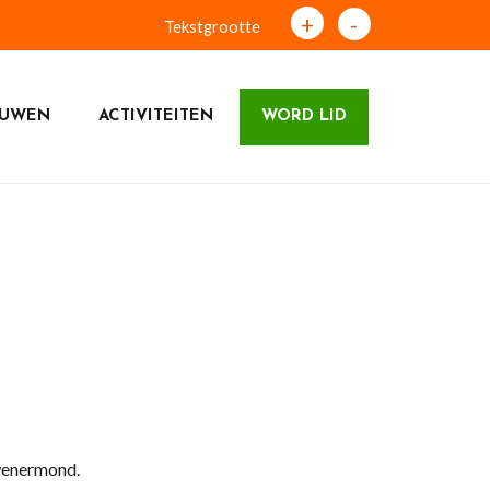
+
-
Tekstgrootte
OUWEN
ACTIVITEITEN
WORD LID
wenermond.