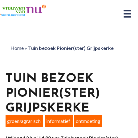
Home
»
Tuin bezoek Pionier(ster) Grijpskerke
TUIN BEZOEK
PIONIER(STER)
GRIJPSKERKE
groen/agrarisch
informatief
ontmoeting
Vrijdag 12 juni 14.00 uur Tuin bezoek Pionier(ster)