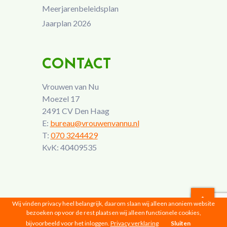
Meerjarenbeleidsplan
Jaarplan 2026
CONTACT
Vrouwen van Nu
Moezel 17
2491 CV Den Haag
E:
bureau@vrouwenvannu.nl
T:
070 3244429
KvK: 40409535
Wij vinden privacy heel belangrijk, daarom slaan wij alleen anoniem website
bezoeken op voor de rest plaatsen wij alleen functionele cookies,
Vrouwen van Nu © 2026 |
Privacyverklaring
bijvoorbeeld voor het inloggen.
Privacy verklaring
Sluiten