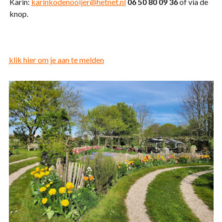
Karin:
karinkodenooijer@hetnet.nl
06 50 80 09 36
of via de
knop.
klik hier om je aan te melden