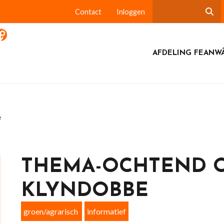
Contact
Inloggen
AFDELING FEANW
e
THEMA-OCHTEND 
KLYNDOBBE
groen/agrarisch
informatief