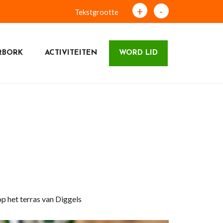
+
-
Tekstgrootte
RBORK
ACTIVITEITEN
WORD LID
op het terras van Diggels