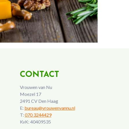
CONTACT
Vrouwen van Nu
Moezel 17
2491 CV Den Haag
E:
bureau@vrouwenvannu.nl
T:
070 3244429
KvK: 40409535