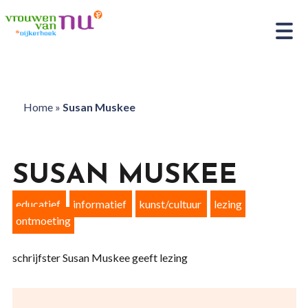
Home
»
Susan Muskee
SUSAN MUSKEE
educatief
informatief
kunst/cultuur
lezing
ontmoeting
schrijfster Susan Muskee geeft lezing