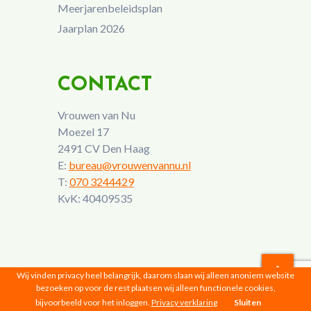
Meerjarenbeleidsplan
Jaarplan 2026
CONTACT
Vrouwen van Nu
Moezel 17
2491 CV Den Haag
E:
bureau@vrouwenvannu.nl
T:
070 3244429
KvK: 40409535
Wij vinden privacy heel belangrijk, daarom slaan wij alleen anoniem website
bezoeken op voor de rest plaatsen wij alleen functionele cookies,
Vrouwen van Nu © 2026 |
Privacyverklaring
bijvoorbeeld voor het inloggen.
Privacy verklaring
Sluiten