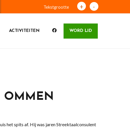
+
-
Tekstgrootte
ACTIVITEITEN
WORD LID
N OMMEN
s het spits af. Hij was jaren Streektaalconsulent