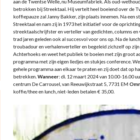
aan de Twentse Welle, nu Museumfabriek. Als oud-wethouder 
betrokken bij Streektaal. Hij vertelt heel boeiend over de 
koffiepauze zal Janny Bakker, zijn plaats innemen. Na een stud
Streektaal en nam zij in 1973 het initiatief voor de opricht
streektaalschrijfster en verteller van gedichten, columns e
trad jaren geleden ook al succesvol voor ons op. Na de lunch
troubadour en verhalenverteller en begeleid zichzelf op zijn gi
Achterhoeks en weet het publiek te boeien met zijn groot ac
programma met zijn eigen liedjes en stukjes conference. 
gehele programma aan elkaar te praten en zij doet dat op haa
betrekken.
Wanneer
: di. 12 maart 2024 van 10.00-16.00 uu
centrum De Carrousel, van Reeuwijkstraat 5, 7731 EM
Om
koffie/thee en lunch, niet-leden betalen € 35,00.