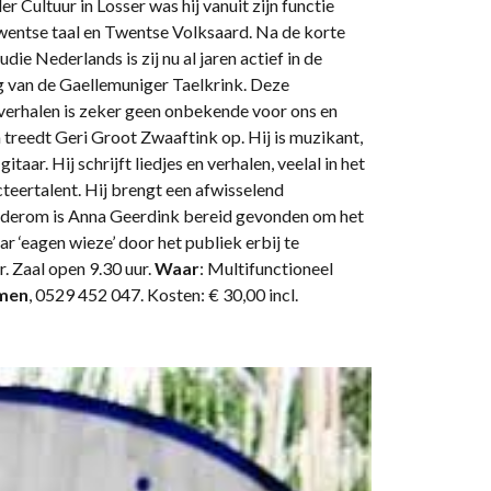
Cultuur in Losser was hij vanuit zijn functie
Twentse taal en Twentse Volksaard. Na de korte
ie Nederlands is zij nu al jaren actief in de
ing van de Gaellemuniger Taelkrink. Deze
n verhalen is zeker geen onbekende voor ons en
 treedt Geri Groot Zwaaftink op. Hij is muzikant,
taar. Hij schrijft liedjes en verhalen, veelal in het
teertalent. Hij brengt een afwisselend
Wederom is Anna Geerdink bereid gevonden om het
r ‘eagen wieze’ door het publiek erbij te
r. Zaal open 9.30 uur.
Waar
: Multifunctioneel
men
, 0529 452 047. Kosten: € 30,00 incl.