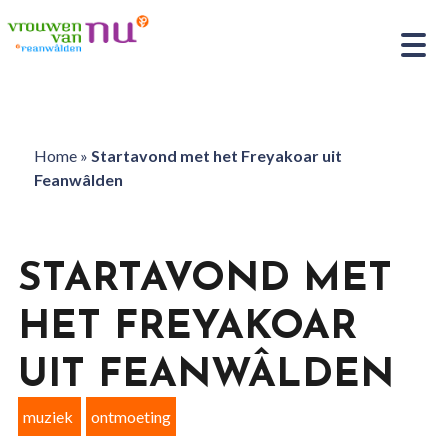
Home
»
Startavond met het Freyakoar uit
Feanwâlden
STARTAVOND MET
HET FREYAKOAR
UIT FEANWÂLDEN
muziek
ontmoeting