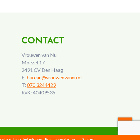
CONTACT
Vrouwen van Nu
Moezel 17
2491 CV Den Haag
E:
bureau@vrouwenvannu.nl
T:
070 3244429
KvK: 40409535
voorbeeld voor het inloggen.
Privacy verklaring
Sluiten