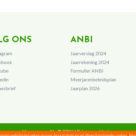
LG ONS
ANBI
agram
Jaarverslag 2024
ebook
Jaarrekening 2024
tube
Formulier ANBI
edin
Meerjarenbeleidsplan
wsbrief
Jaarplan 2026
Vrouwen van Nu © 2026 |
Privacyverklaring
noniem website bezoeken op voor de rest plaatsen wij alleen functionele cookies, bij