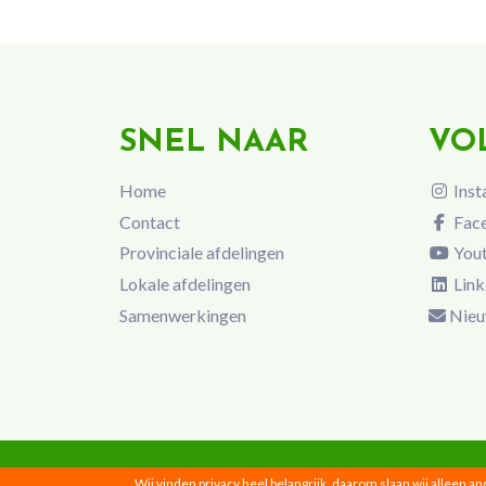
SNEL NAAR
VO
Home
Inst
Contact
Fac
Provinciale afdelingen
You
Lokale afdelingen
Link
Samenwerkingen
Nieu
Wij vinden privacy heel belangrijk, daarom slaan wij alleen a