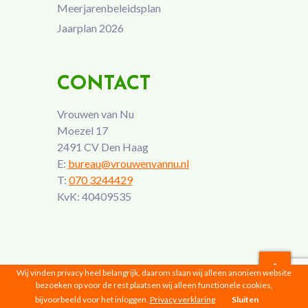
Meerjarenbeleidsplan
Jaarplan 2026
CONTACT
Vrouwen van Nu
Moezel 17
2491 CV Den Haag
E:
bureau@vrouwenvannu.nl
T:
070 3244429
KvK: 40409535
Wij vinden privacy heel belangrijk, daarom slaan wij alleen anoniem website
bezoeken op voor de rest plaatsen wij alleen functionele cookies,
Vrouwen van Nu © 2026 |
Privacyverklaring
bijvoorbeeld voor het inloggen.
Privacy verklaring
Sluiten