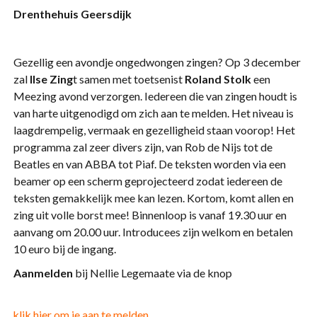
Drenthehuis Geersdijk
Gezellig een avondje ongedwongen zingen? Op 3 december
zal
Ilse Zing
t samen met toetsenist
Roland Stolk
een
Meezing avond verzorgen. Iedereen die van zingen houdt is
van harte uitgenodigd om zich aan te melden. Het niveau is
laagdrempelig, vermaak en gezelligheid staan voorop! Het
programma zal zeer divers zijn, van Rob de Nijs tot de
Beatles en van ABBA tot Piaf. De teksten worden via een
beamer op een scherm geprojecteerd zodat iedereen de
teksten gemakkelijk mee kan lezen. Kortom, komt allen en
zing uit volle borst mee! Binnenloop is vanaf 19.30 uur en
aanvang om 20.00 uur. Introducees zijn welkom en betalen
10 euro bij de ingang.
Aanmelden
bij Nellie Legemaate via de knop
klik hier om je aan te melden