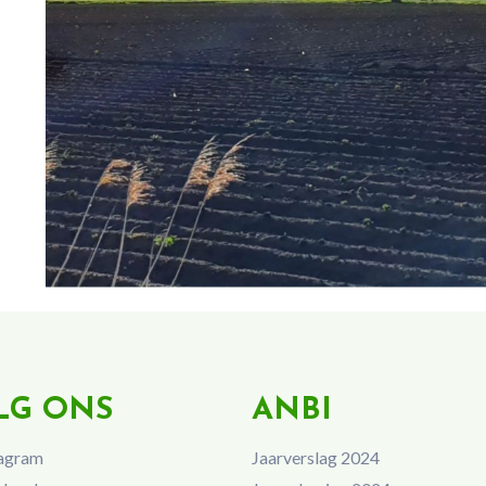
LG ONS
ANBI
agram
Jaarverslag 2024