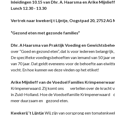
Inleidingen 10.15 van Dhr. A. Haarsma en Arike Mijnli
Lunch 12.30 - 13.30
Vertrek naar kwekerij t Lijntje, Oogstpad 20, 2752 AG
“Gezond eten met gezonde families”
Dhr. A Haarsma van Praktijk Voeding en Gewichtsbehe
over “Goed en gezond eten”, dat is voor iedereen belangrijk
De specifieke voedingsbehoeften van iemand van 50 jaar ve
van 70 jaar. Dat geldt eveneens voor de behoefte aan eiwitte
vocht. En hoe kunnen we deze vinden op het etiket!
Arike Mijnlieff van de
Voedsel Families Krimpenerwaa
Krimpenerwaard. Zij komt ons vertellen over de kracht v
in Zuid-Holland. Hoe de Voedselfamilie Krimpenerwaard dat
meer duurzaam en gezond eten.
Kwekerij ’t Lijntje
Wij zijn van oorsprong een tomatenkwekeri