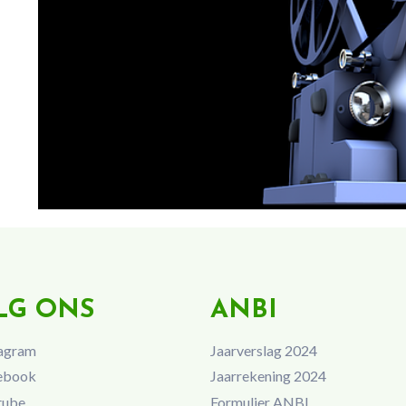
LG ONS
ANBI
agram
Jaarverslag 2024
ebook
Jaarrekening 2024
tube
Formulier ANBI