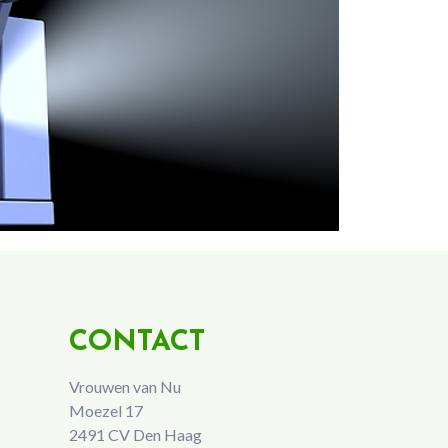
CONTACT
Vrouwen van Nu
Moezel 17
2491 CV Den Haag