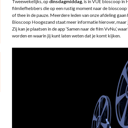
Tweewekelijks, op
dinsdagmiddag
, is in VUE bioscoop i
filmliefhebbers die op een rustig moment naar de bioscoop wi
of thee in de pauze. Meerdere leden van onze afdeling gaan
Bioscoop Hoogezand staat meer informatie hierover, maar je
Zij kan je plaatsen in de app ‘Samen naar de film VvNu’, waa
worden en waarin jij kunt laten weten dat je komt kijken.